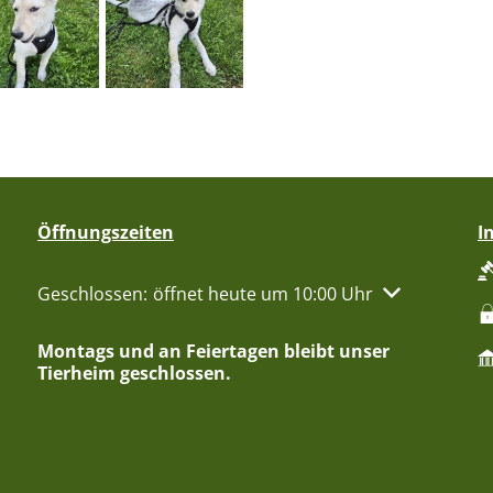
Öffnungszeiten
I
Klicken, um weitere Öffnungs- oder Schließzeiten aus
Geschlossen:
öffnet heute um 10:00 Uhr
Montags und an Feiertagen bleibt unser
Tierheim geschlossen.