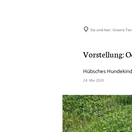
Sie sind hier:
Unsere Tie
Aktuelles
Unse
Vorstellung: O
Hund
Hübsches Hundekind 
Katze
24. Mai 2026
Kleint
Selbst
Vermit
Ehema