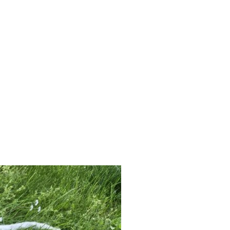
Suche
t