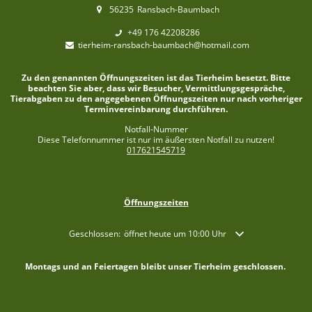
56235
Ransbach-Baumbach
+49 176 42208286
tierheim-ransbach-baumbach@hotmail.com
Zu den genannten Öffnungszeiten ist das Tierheim besetzt. Bitte
beachten Sie aber, dass wir Besucher, Vermittlungsgespräche,
Tierabgaben zu den angegebenen Öffnungszeiten nur nach vorheriger
Terminvereinbarung durchführen.
Notfall-Nummer
Diese Telefonnummer ist nur im äußersten Notfall zu nutzen!
017621545719
Öffnungszeiten
Klicken, um weitere Öffnungs- oder Schließzeiten auszublende
Geschlossen:
öffnet heute um 10:00 Uhr
Montags und an Feiertagen bleibt unser Tierheim geschlossen.