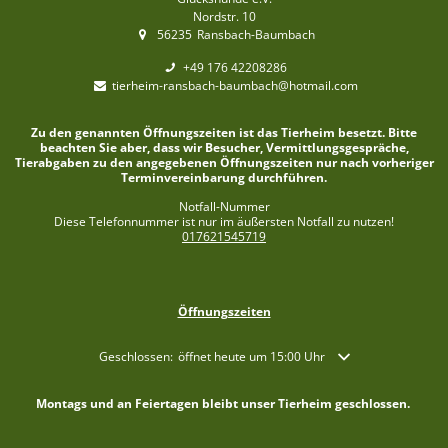
Nordstr. 10
56235
Ransbach-Baumbach
+49 176 42208286
tierheim-ransbach-baumbach@hotmail.com
Zu den genannten Öffnungszeiten ist das Tierheim besetzt. Bitte
beachten Sie aber, dass wir Besucher, Vermittlungsgespräche,
Tierabgaben zu den angegebenen Öffnungszeiten nur nach vorheriger
Terminvereinbarung durchführen.
Notfall-Nummer
Diese Telefonnummer ist nur im äußersten Notfall zu nutzen!
017621545719
Öffnungszeiten
Klicken, um weitere Öffnungs- oder Schließzeiten auszublende
Geschlossen:
öffnet heute um 15:00 Uhr
Montags und an Feiertagen bleibt unser Tierheim geschlossen.