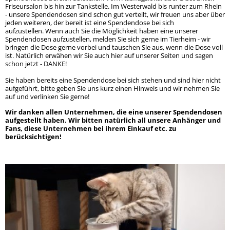
Rock
Spendendosen Aufsteller
Friseursalon bis hin zur Tankstelle. Im Westerwald bis runter zum Rhein
Tipsy
Hera
- unsere Spendendosen sind schon gut verteilt, wir freuen uns aber über
Gizmo und Schröder
Orso
jeden weiteren, der bereit ist eine Spendendose bei sich
Brandy
Patenschaften
Bailey
aufzustellen. Wenn auch Sie die Möglichkeit haben eine unserer
Smiley
Oscar
Spendendosen aufzustellen, melden Sie sich gerne im Tierheim - wir
Whisky
Snoopy
bringen die Dose gerne vorbei und tauschen Sie aus, wenn die Dose voll
Ska
ist. Natürlich erwähen wir Sie auch hier auf unserer Seiten und sagen
Wenke
Marge
schon jetzt - DANKE!
Mucki
Sie haben bereits eine Spendendose bei sich stehen und sind hier nicht
Mara
Sunny
aufgeführt, bitte geben Sie uns kurz einen Hinweis und wir nehmen Sie
auf und verlinken Sie gerne!
Mama + 2 Töchter
Bobo
Wir danken allen Unternehmen, die eine unserer Spendendosen
Max
aufgestellt haben. Wir bitten natürlich all unsere Anhänger und
Milo
Fans, diese Unternehmen bei ihrem Einkauf etc. zu
Lady
berücksichtigen!
Goji und Cherry
Karo
Xenia
Odin
Winja