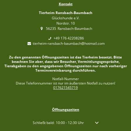
Kontakt
Tierheim Ransbach-Baumbach
Glückshunde e.V.
Nordstr. 10
56235
Ransbach-Baumbach
+49 176 42208286
tierheim-ransbach-baumbach@hotmail.com
Zu den genannten Öffnungszeiten ist das Tierheim besetzt. Bitte
beachten Sie aber, dass wir Besucher, Vermittlungsgespräche,
Tierabgaben zu den angegebenen Öffnungszeiten nur nach vorheriger
Terminvereinbarung durchführen.
Notfall-Nummer
Diese Telefonnummer ist nur im äußersten Notfall zu nutzen!
017621545719
Öffnungszeiten
Klicken, um weitere Öffnungs- oder Schließzeiten auszublen
Schließt bald:
10:00
-
12:30
Uhr
Von 10:00 bis 12:30 Uhr