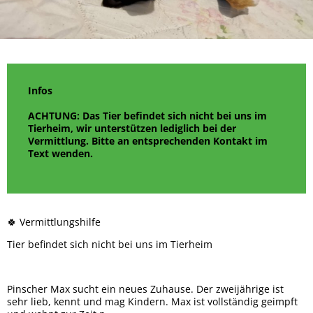
Rock
Spendendosen Aufsteller
Tipsy
Hera
Gizmo und Schröder
Orso
Brandy
Patenschaften
Bailey
Smiley
Oscar
Whisky
Snoopy
Ska
Wenke
Marge
Infos
Mucki
Mara
ACHTUNG: Das Tier befindet sich nicht bei uns im
Sunny
Tierheim, wir unterstützen lediglich bei der
Mama + 2 Töchter
Vermittlung. Bitte an entsprechenden Kontakt im
Bobo
Text wenden.
Max
Milo
Lady
Goji und Cherry
Karo
Xenia
🍀 Vermittlungshilfe
Odin
Winja
Tier befindet sich nicht bei uns im Tierheim
Pinscher Max sucht ein neues Zuhause. Der zweijährige ist
sehr lieb, kennt und mag Kindern. Max ist vollständig geimpft