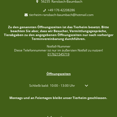
56235
Ransbach-Baumbach
+49 176 42208286
tierheim-ransbach-baumbach@hotmail.com
Zu den genannten Öffnungszeiten ist das Tierheim besetzt. Bitte
beachten Sie aber, dass wir Besucher, Vermittlungsgespräche,
Tierabgaben zu den angegebenen Öffnungszeiten nur nach vorheriger
Terminvereinbarung durchführen.
Notfall-Nummer
Diese Telefonnummer ist nur im äußersten Notfall zu nutzen!
017621545719
Öffnungszeiten
Klicken, um weitere Öffnungs- oder Schließzeiten auszublen
Schließt bald:
10:00
-
13:00
Uhr
Von 10:00 bis 13:00 Uhr
Montags und an Feiertagen bleibt unser Tierheim geschlossen.