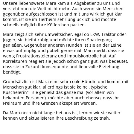
Unsere liebenswerte Mara kam als Abgabetier zu uns und
versteht nun die Welt nicht mehr. Auch wenn sie Menschen
gegenüber aufgeschlossen ist und mit uns wirklich gut klar
kommt, ist sie im Tierheim sehr unglücklich und möchte
schnellstmöglich ihre Köfferchen packen.
Mara zeigt sich sehr umweltsicher, egal ob LKW, Traktor oder
Jogger, sie bleibt ruhig und möchte ihren Spaziergang
genießen. Gegenüber anderen Hunden ist sie an der Leine
etwas aufmüpfig und pöbelt gerne mal. Man merkt, dass sie
wenig Frustrationstoleranz und Impulskontrolle hat. Auf
Korrekturen reagiert sie jedoch schon ganz gut, was bedeutet,
dass sie in Zukunft konsequente und liebevolle Erziehung
benötigt.
Grundsätzlich ist Mara eine sehr coole Hündin und kommt mit
Menschen gut klar, allerdings ist sie keine „typische
Kuschelerin“ - sie genießt das ganze mal (vor allem von
bekannten Personen), möchte aber auch ebenso, dass ihr
Freiraum und ihre Grenzen akzeptiert werden.
Da Mara noch nicht lange bei uns ist, lernen wir sie weiter
kennen und aktualisieren ihre Beschreibung zeitnah.