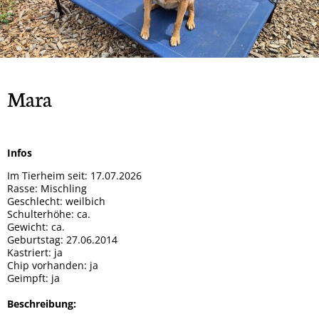
Rock
Spendendosen Aufsteller
Tipsy
Hera
Gizmo und Schröder
Orso
Brandy
Patenschaften
Bailey
Smiley
Oscar
Whisky
Snoopy
Ska
Wenke
Winnie-Pooh
Marge
Mara
Mucki
Mia
Mara
Sunny
Mama + 2 Töchter
Bobo
Infos
Max
Milo
Im Tierheim seit: 17.07.2026
Lady
Rasse: Mischling
Goji und Cherry
Geschlecht: weilbich
Karo
Schulterhöhe: ca.
Xenia
Gewicht: ca.
Odin
Geburtstag: 27.06.2014
Winja
Kastriert: ja
Chip vorhanden: ja
Geimpft: ja
Beschreibung: