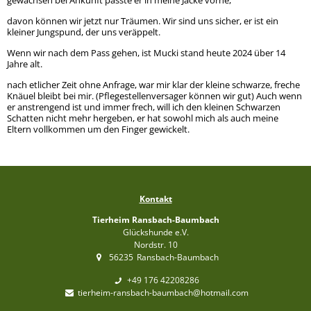
davon können wir jetzt nur Träumen. Wir sind uns sicher, er ist ein
kleiner Jungspund, der uns veräppelt.
Wenn wir nach dem Pass gehen, ist Mucki stand heute 2024 über 14
Jahre alt.
nach etlicher Zeit ohne Anfrage, war mir klar der kleine schwarze, freche
Knäuel bleibt bei mir. (Pflegestellenversager können wir gut) Auch wenn
er anstrengend ist und immer frech, will ich den kleinen Schwarzen
Schatten nicht mehr hergeben, er hat sowohl mich als auch meine
Eltern vollkommen um den Finger gewickelt.
Kontakt
Tierheim Ransbach-Baumbach
Glückshunde e.V.
Nordstr. 10
56235
Ransbach-Baumbach
+49 176 42208286
tierheim-ransbach-baumbach@hotmail.com