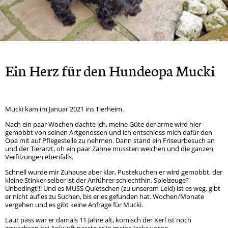
Rock
Spendendosen Aufsteller
Tipsy
Hera
Gizmo und Schröder
Orso
Brandy
Patenschaften
Bailey
Smiley
Oscar
Whisky
Snoopy
Ska
Wenke
Winnie-Pooh
Marge
Ein Herz für den Hundeopa Mucki
Mucki
Mia
Mara
Sunny
Mama + 2 Töchter
Bobo
Mucki kam im Januar 2021 ins Tierheim.
Max
Milo
Nach ein paar Wochen dachte ich, meine Güte der arme wird hier
gemobbt von seinen Artgenossen und ich entschloss mich dafür den
Lady
Goji und Cherry
Opa mit auf Pflegestelle zu nehmen. Dann stand ein Friseurbesuch an
und der Tierarzt, oh ein paar Zähne mussten weichen und die ganzen
Karo
Verfilzungen ebenfalls.
Xenia
Odin
Schnell wurde mir Zuhause aber klar, Pustekuchen er wird gemobbt, der
Winja
kleine Stinker selber ist der Anführer schlechthin. Spielzeuge?
Unbedingt!!! Und es MUSS Quietschen (zu unserem Leid) ist es weg, gibt
er nicht auf es zu Suchen, bis er es gefunden hat. Wochen/Monate
vergehen und es gibt keine Anfrage für Mucki.
Laut pass war er damals 11 Jahre alt, komisch der Kerl ist noch
gewachsen bei Ankunft passte er in meine Jacke vorne,