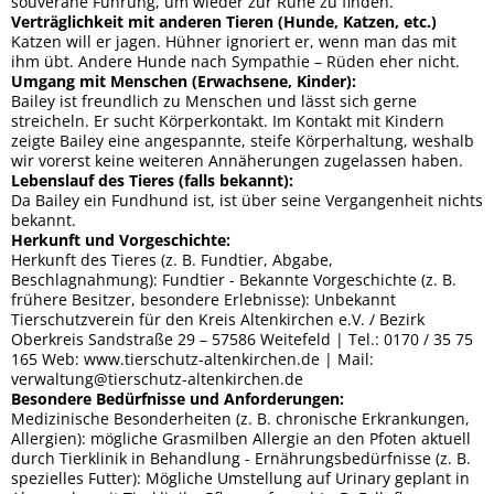
souveräne Führung, um wieder zur Ruhe zu finden.
Verträglichkeit mit anderen Tieren (Hunde, Katzen, etc.)
Katzen will er jagen. Hühner ignoriert er, wenn man das mit
ihm übt. Andere Hunde nach Sympathie – Rüden eher nicht.
Umgang mit Menschen (Erwachsene, Kinder):
Bailey ist freundlich zu Menschen und lässt sich gerne
streicheln. Er sucht Körperkontakt. Im Kontakt mit Kindern
zeigte Bailey eine angespannte, steife Körperhaltung, weshalb
wir vorerst keine weiteren Annäherungen zugelassen haben.
Lebenslauf des Tieres (falls bekannt):
Da Bailey ein Fundhund ist, ist über seine Vergangenheit nichts
bekannt.
Herkunft und Vorgeschichte:
Herkunft des Tieres (z. B. Fundtier, Abgabe,
Beschlagnahmung): Fundtier - Bekannte Vorgeschichte (z. B.
frühere Besitzer, besondere Erlebnisse): Unbekannt
Tierschutzverein für den Kreis Altenkirchen e.V. / Bezirk
Oberkreis Sandstraße 29 – 57586 Weitefeld | Tel.: 0170 / 35 75
165 Web: www.tierschutz-altenkirchen.de | Mail:
verwaltung@tierschutz-altenkirchen.de
Besondere Bedürfnisse und Anforderungen:
Medizinische Besonderheiten (z. B. chronische Erkrankungen,
Allergien): mögliche Grasmilben Allergie an den Pfoten aktuell
durch Tierklinik in Behandlung - Ernährungsbedürfnisse (z. B.
spezielles Futter): Mögliche Umstellung auf Urinary geplant in