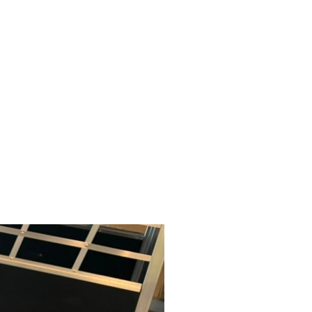
Suche
t