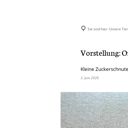
Sie sind hier:
Unsere Tie
Aktuelles
Unse
Vorstellung: O
Hund
Kleine Zuckerschnute
Katze
3. Juni 2026
Kleint
Selbst
Vermit
Ehema