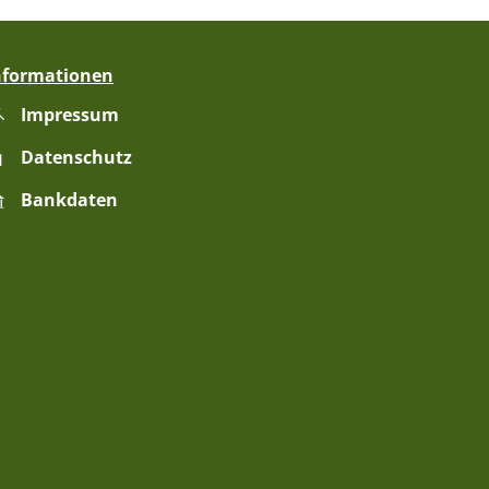
nformationen
Impressum
zublenden
Uhr
Datenschutz
Bankdaten