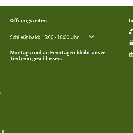
Öffnungszeiten
I
Klicken, um weitere Öffnungs- oder Schließzeiten aus
Schließt bald:
15:00
-
18:00
Uhr
Von 15:00 bis 18:00 
Montags und an Feiertagen bleibt unser
Tierheim geschlossen.
s
ll