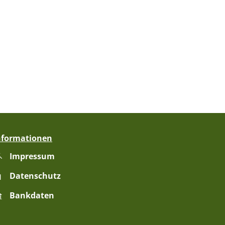
nformationen
Impressum
zublenden
Uhr
Datenschutz
Bankdaten