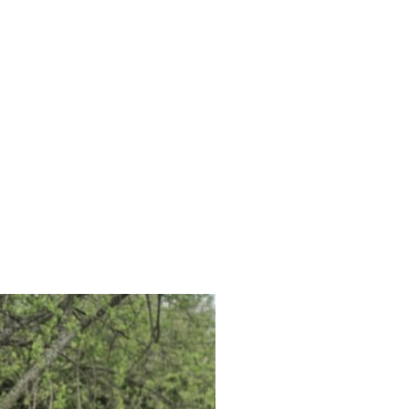
Suche
t