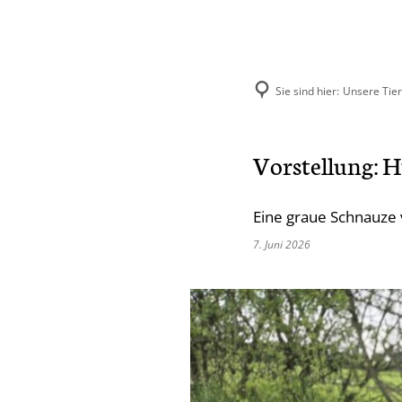
Sie sind hier:
Unsere Tie
Aktuelles
Unse
Vorstellung: 
Hund
Eine graue Schnauze 
Katze
7. Juni 2026
Kleint
Selbst
Vermit
Ehema