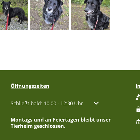
Öffnungszeiten
I
Klicken, um weitere Öffnungs- oder Schließzeiten aus
Schließt bald:
10:00
-
12:30
Uhr
Von 10:00 bis 12:30 
Montags und an Feiertagen bleibt unser
Tierheim geschlossen.