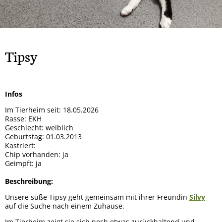
Rock
Spendendosen Aufsteller
Tipsy
Hera
Gizmo und Schröder
Orso
Brandy
Patenschaften
Bailey
Smiley
Oscar
Whisky
Snoopy
Ska
Tipsy
Wenke
Winnie-Pooh
Marge
Mucki
Mia
Mara
Sunny
Infos
Mama + 2 Töchter
Bobo
Im Tierheim seit: 18.05.2026
Max
Milo
Rasse: EKH
Geschlecht: weiblich
Lady
Goji und Cherry
Geburtstag: 01.03.2013
Kastriert:
Karo
Xenia
Chip vorhanden: ja
Geimpft: ja
Odin
Winja
Beschreibung:
Unsere süße Tipsy geht gemeinsam mit ihrer Freundin
Silvy
auf die Suche nach einem Zuhause.
Im Tierheim zeigt sie sich noch etwas zurückhaltend und