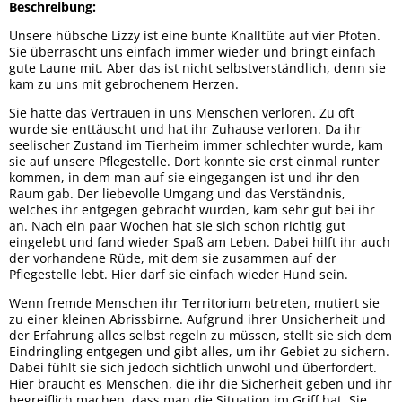
Beschreibung:
Unsere hübsche Lizzy ist eine bunte Knalltüte auf vier Pfoten.
Sie überrascht uns einfach immer wieder und bringt einfach
gute Laune mit. Aber das ist nicht selbstverständlich, denn sie
kam zu uns mit gebrochenem Herzen.
Sie hatte das Vertrauen in uns Menschen verloren. Zu oft
wurde sie enttäuscht und hat ihr Zuhause verloren. Da ihr
seelischer Zustand im Tierheim immer schlechter wurde, kam
sie auf unsere Pflegestelle. Dort konnte sie erst einmal runter
kommen, in dem man auf sie eingegangen ist und ihr den
Raum gab. Der liebevolle Umgang und das Verständnis,
welches ihr entgegen gebracht wurden, kam sehr gut bei ihr
an. Nach ein paar Wochen hat sie sich schon richtig gut
eingelebt und fand wieder Spaß am Leben. Dabei hilft ihr auch
der vorhandene Rüde, mit dem sie zusammen auf der
Pflegestelle lebt. Hier darf sie einfach wieder Hund sein.
Wenn fremde Menschen ihr Territorium betreten, mutiert sie
zu einer kleinen Abrissbirne. Aufgrund ihrer Unsicherheit und
der Erfahrung alles selbst regeln zu müssen, stellt sie sich dem
Eindringling entgegen und gibt alles, um ihr Gebiet zu sichern.
Dabei fühlt sie sich jedoch sichtlich unwohl und überfordert.
Hier braucht es Menschen, die ihr die Sicherheit geben und ihr
begreiflich machen, dass man die Situation im Griff hat. Sie