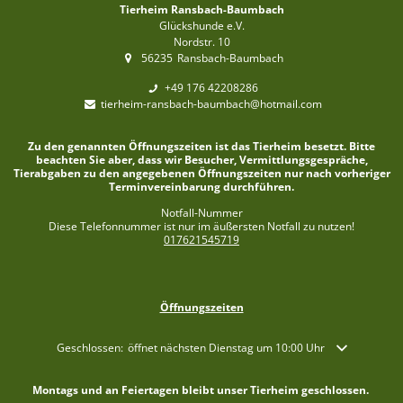
Tierheim Ransbach-Baumbach
Glückshunde e.V.
Nordstr. 10
56235
Ransbach-Baumbach
+49 176 42208286
tierheim-ransbach-baumbach@hotmail.com
Zu den genannten Öffnungszeiten ist das Tierheim besetzt. Bitte
beachten Sie aber, dass wir Besucher, Vermittlungsgespräche,
Tierabgaben zu den angegebenen Öffnungszeiten nur nach vorheriger
Terminvereinbarung durchführen.
Notfall-Nummer
Diese Telefonnummer ist nur im äußersten Notfall zu nutzen!
017621545719
Öffnungszeiten
Klicken, um weitere Öffnungs- oder Schließzeiten auszublenden
Geschlossen:
öffnet nächsten Dienstag um 10:00 Uhr
Montags und an Feiertagen bleibt unser Tierheim geschlossen.