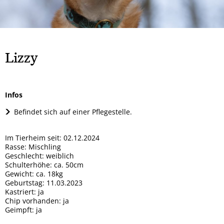
Rock
Spendendosen Aufsteller
Tipsy
Hera
Gizmo und Schröder
Orso
Brandy
Patenschaften
Bailey
Smiley
Oscar
Whisky
Snoopy
Ska
Lizzy
Wenke
Winnie-Pooh
Marge
Mucki
Mia
Mara
Sunny
Infos
Mama + 2 Töchter
Bobo
Befindet sich auf einer Pflegestelle.
Max
Milo
Lady
Goji und Cherry
Im Tierheim seit: 02.12.2024
Rasse: Mischling
Karo
Xenia
Geschlecht: weiblich
Schulterhöhe: ca. 50cm
Odin
Winja
Gewicht: ca. 18kg
Geburtstag: 11.03.2023
Kastriert: ja
Chip vorhanden: ja
Geimpft: ja