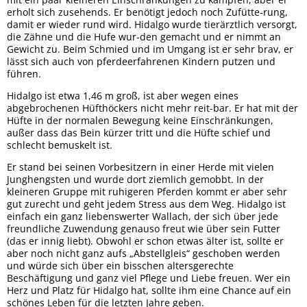
erholt sich zusehends. Er benötigt jedoch noch Zufütte-rung,
damit er wieder rund wird. Hidalgo wurde tierärztlich versorgt,
die Zähne und die Hufe wur-den gemacht und er nimmt an
Gewicht zu. Beim Schmied und im Umgang ist er sehr brav, er
lässt sich auch von pferdeerfahrenen Kindern putzen und
führen.
Hidalgo ist etwa 1,46 m groß, ist aber wegen eines
abgebrochenen Hüfthöckers nicht mehr reit-bar. Er hat mit der
Hüfte in der normalen Bewegung keine Einschränkungen,
außer dass das Bein kürzer tritt und die Hüfte schief und
schlecht bemuskelt ist.
Er stand bei seinen Vorbesitzern in einer Herde mit vielen
Junghengsten und wurde dort ziemlich gemobbt. In der
kleineren Gruppe mit ruhigeren Pferden kommt er aber sehr
gut zurecht und geht jedem Stress aus dem Weg. Hidalgo ist
einfach ein ganz liebenswerter Wallach, der sich über jede
freundliche Zuwendung genauso freut wie über sein Futter
(das er innig liebt). Obwohl er schon etwas älter ist, sollte er
aber noch nicht ganz aufs „Abstellgleis“ geschoben werden
und würde sich über ein bisschen altersgerechte
Beschäftigung und ganz viel Pflege und Liebe freuen. Wer ein
Herz und Platz für Hidalgo hat, sollte ihm eine Chance auf ein
schönes Leben für die letzten Jahre geben.