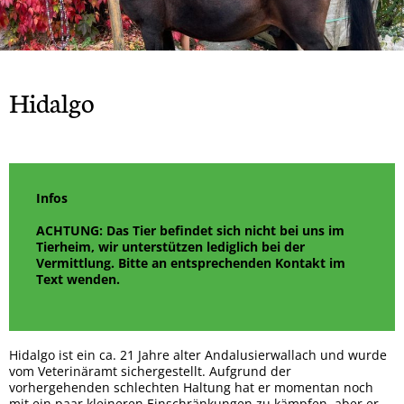
Rock
Spendendosen Aufsteller
Tipsy
Hera
Gizmo und Schröder
Orso
Brandy
Patenschaften
Bailey
Smiley
Oscar
Whisky
Snoopy
Ska
Hidalgo
Wenke
Winnie-Pooh
Marge
Mucki
Mia
Mara
Sunny
Mama + 2 Töchter
Bobo
Infos
Max
Milo
ACHTUNG: Das Tier befindet sich nicht bei uns im
Lady
Tierheim, wir unterstützen lediglich bei der
Goji und Cherry
Vermittlung. Bitte an entsprechenden Kontakt im
Karo
Xenia
Text wenden.
Odin
Winja
Hidalgo ist ein ca. 21 Jahre alter Andalusierwallach und wurde
vom Veterinäramt sichergestellt. Aufgrund der
vorhergehenden schlechten Haltung hat er momentan noch
mit ein paar kleineren Einschränkungen zu kämpfen, aber er