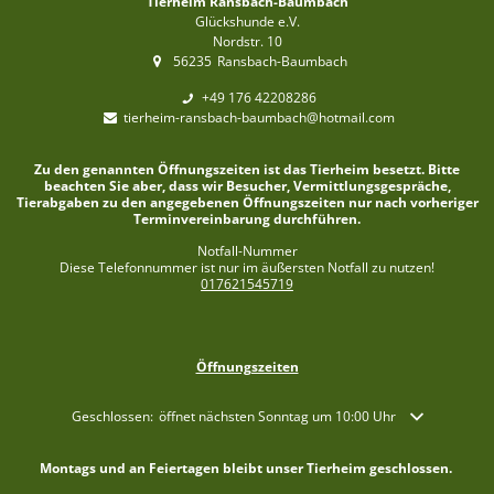
Tierheim Ransbach-Baumbach
Glückshunde e.V.
Nordstr. 10
56235
Ransbach-Baumbach
+49 176 42208286
tierheim-ransbach-baumbach@hotmail.com
Zu den genannten Öffnungszeiten ist das Tierheim besetzt. Bitte
beachten Sie aber, dass wir Besucher, Vermittlungsgespräche,
Tierabgaben zu den angegebenen Öffnungszeiten nur nach vorheriger
Terminvereinbarung durchführen.
Notfall-Nummer
Diese Telefonnummer ist nur im äußersten Notfall zu nutzen!
017621545719
Öffnungszeiten
Klicken, um weitere Öffnungs- oder Schließzeiten auszublenden
Geschlossen:
öffnet nächsten Sonntag um 10:00 Uhr
Montags und an Feiertagen bleibt unser Tierheim geschlossen.