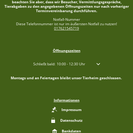
beachten Sie aber, dass wir Besucher, Vermittlungsgespräche,
Tierabgaben zu den angegebenen Öffnungszeiten nur nach vorheriger
Terminvereinbarung durchführen.
Notfall-Nummer
Diese Telefonnummer ist nur im äußersten Notfall zu nutzen!
017621545719
Öffnungszeiten
Klicken, um weitere Öffnungs- oder Schließzeiten auszublen
Schließt bald:
10:00
-
12:30
Uhr
Von 10:00 bis 12:30 Uhr
Montags und an Feiertagen bleibt unser Tierheim geschlossen.
Informationen
Impressum
Datenschutz
Bankdaten