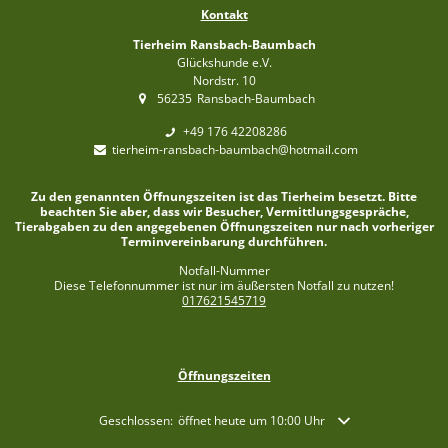
Kontakt
Tierheim Ransbach-Baumbach
Glückshunde e.V.
Nordstr. 10
56235
Ransbach-Baumbach
+49 176 42208286
tierheim-ransbach-baumbach@hotmail.com
Zu den genannten Öffnungszeiten ist das Tierheim besetzt. Bitte
beachten Sie aber, dass wir Besucher, Vermittlungsgespräche,
Tierabgaben zu den angegebenen Öffnungszeiten nur nach vorheriger
Terminvereinbarung durchführen.
Notfall-Nummer
Diese Telefonnummer ist nur im äußersten Notfall zu nutzen!
017621545719
Öffnungszeiten
Klicken, um weitere Öffnungs- oder Schließzeiten auszublende
Geschlossen:
öffnet heute um 10:00 Uhr