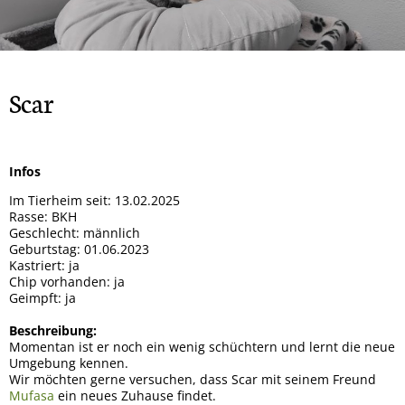
Ottavia
Spendendosen Aufsteller
Remi
Hera
Gizmo und Schröder
Rock
Silvy
Patenschaften
Bailey
Smiley
Orso
Tipsy
Snoopy
Ska
Scar
Oscar
Brandy
Marge
Mucki
Wenke
Whisky
Mara
Sunny
Infos
Mama + 2 Töchter
Bobo
Im Tierheim seit: 13.02.2025
Max
Milo
Rasse: BKH
Geschlecht: männlich
Lady
Goji und Cherry
Geburtstag: 01.06.2023
Kastriert: ja
Karo
Xenia
Chip vorhanden: ja
Geimpft: ja
Odin
Winja
Beschreibung:
Momentan ist er noch ein wenig schüchtern und lernt die neue
Umgebung kennen.
Wir möchten gerne versuchen, dass Scar mit seinem Freund
Mufasa
ein neues Zuhause findet.