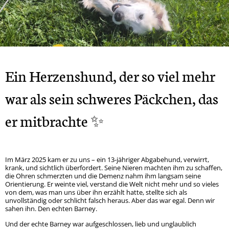
Rock
Spendendosen Aufsteller
Tipsy
Hera
Gizmo und Schröder
Orso
Brandy
Patenschaften
Bailey
Smiley
Oscar
Whisky
Snoopy
Ska
Wenke
Winnie-Pooh
Marge
Mucki
Ein Herzenshund, der so viel mehr
Mia
Mara
Sunny
war als sein schweres Päckchen, das
Mama + 2 Töchter
Bobo
er mitbrachte ✨
Max
Milo
Lady
Goji und Cherry
Karo
Xenia
Im März 2025 kam er zu uns – ein 13-jähriger Abgabehund, verwirrt,
krank, und sichtlich überfordert. Seine Nieren machten ihm zu schaffen,
Odin
Winja
die Ohren schmerzten und die Demenz nahm ihm langsam seine
Orientierung. Er weinte viel, verstand die Welt nicht mehr und so vieles
von dem, was man uns über ihn erzählt hatte, stellte sich als
unvollständig oder schlicht falsch heraus. Aber das war egal. Denn wir
sahen ihn. Den echten Barney.
Und der echte Barney war aufgeschlossen, lieb und unglaublich