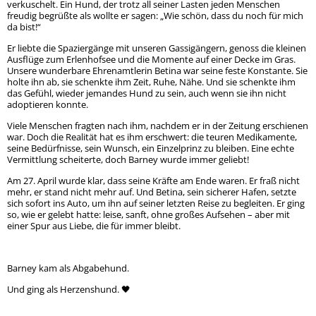
verkuschelt. Ein Hund, der trotz all seiner Lasten jeden Menschen
freudig begrüßte als wollte er sagen: „Wie schön, dass du noch für mich
da bist!“
Er liebte die Spaziergänge mit unseren Gassigängern, genoss die kleinen
Ausflüge zum Erlenhofsee und die Momente auf einer Decke im Gras.
Unsere wunderbare Ehrenamtlerin Betina war seine feste Konstante. Sie
holte ihn ab, sie schenkte ihm Zeit, Ruhe, Nähe. Und sie schenkte ihm
das Gefühl, wieder jemandes Hund zu sein, auch wenn sie ihn nicht
adoptieren konnte.
Viele Menschen fragten nach ihm, nachdem er in der Zeitung erschienen
war. Doch die Realität hat es ihm erschwert: die teuren Medikamente,
seine Bedürfnisse, sein Wunsch, ein Einzelprinz zu bleiben. Eine echte
Vermittlung scheiterte, doch Barney wurde immer geliebt!
Am 27. April wurde klar, dass seine Kräfte am Ende waren. Er fraß nicht
mehr, er stand nicht mehr auf. Und Betina, sein sicherer Hafen, setzte
sich sofort ins Auto, um ihn auf seiner letzten Reise zu begleiten. Er ging
so, wie er gelebt hatte: leise, sanft, ohne großes Aufsehen – aber mit
einer Spur aus Liebe, die für immer bleibt.
Barney kam als Abgabehund.
Und ging als Herzenshund. 🖤