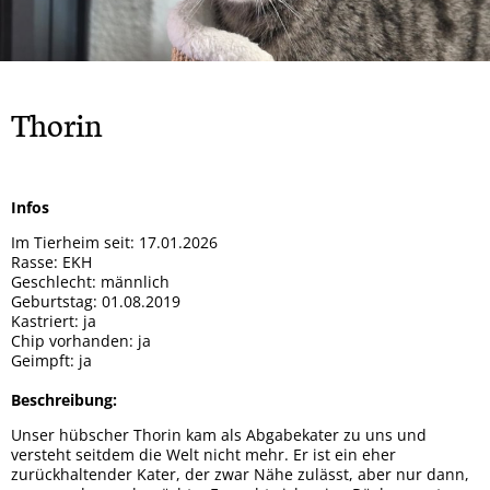
Rock
Spendendosen Aufsteller
Tipsy
Hera
Gizmo und Schröder
Orso
Brandy
Patenschaften
Bailey
Smiley
Oscar
Whisky
Snoopy
Ska
Thorin
Wenke
Winnie-Pooh
Marge
Mucki
Mia
Mara
Sunny
Infos
Mama + 2 Töchter
Bobo
Im Tierheim seit: 17.01.2026
Max
Milo
Rasse: EKH
Geschlecht: männlich
Lady
Goji und Cherry
Geburtstag: 01.08.2019
Kastriert: ja
Karo
Xenia
Chip vorhanden: ja
Geimpft: ja
Odin
Winja
Beschreibung:
Unser hübscher Thorin kam als Abgabekater zu uns und
versteht seitdem die Welt nicht mehr. Er ist ein eher
zurückhaltender Kater, der zwar Nähe zulässt, aber nur dann,