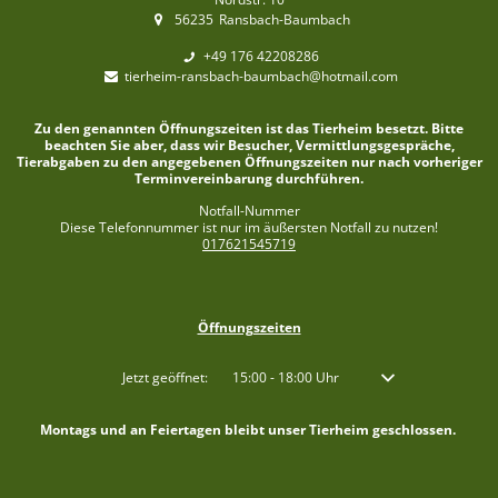
56235
Ransbach-Baumbach
+49 176 42208286
tierheim-ransbach-baumbach@hotmail.com
Zu den genannten Öffnungszeiten ist das Tierheim besetzt. Bitte
beachten Sie aber, dass wir Besucher, Vermittlungsgespräche,
Tierabgaben zu den angegebenen Öffnungszeiten nur nach vorheriger
Terminvereinbarung durchführen.
Notfall-Nummer
Diese Telefonnummer ist nur im äußersten Notfall zu nutzen!
017621545719
Öffnungszeiten
Klicken, um weitere Öffnungs- oder Schließzeiten auszublenden
Jetzt geöffnet:
15:00
-
18:00
Uhr
Von 15:00 bis 18:00 
Montags und an Feiertagen bleibt unser Tierheim geschlossen.