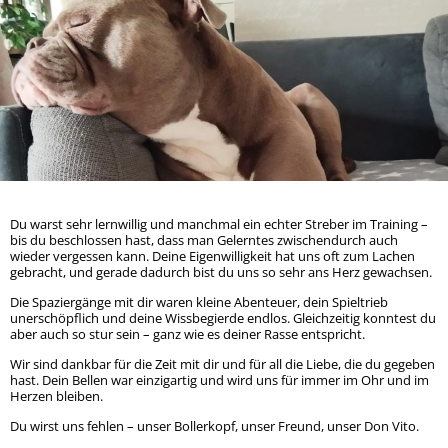
Rock
Spendendosen Aufsteller
Tipsy
Hera
Gizmo und Schröder
Orso
Brandy
Patenschaften
Bailey
Smiley
Oscar
Whisky
Snoopy
Ska
Wenke
Winnie-Pooh
Marge
Mucki
Mia
Mara
Sunny
Mama + 2 Töchter
Bobo
Du warst sehr lernwillig und manchmal ein echter Streber im Training –
Max
Milo
bis du beschlossen hast, dass man Gelerntes zwischendurch auch
wieder vergessen kann. Deine Eigenwilligkeit hat uns oft zum Lachen
Lady
gebracht, und gerade dadurch bist du uns so sehr ans Herz gewachsen.
Goji und Cherry
Karo
Die Spaziergänge mit dir waren kleine Abenteuer, dein Spieltrieb
Xenia
unerschöpflich und deine Wissbegierde endlos. Gleichzeitig konntest du
Odin
aber auch so stur sein – ganz wie es deiner Rasse entspricht.
Winja
Wir sind dankbar für die Zeit mit dir und für all die Liebe, die du gegeben
hast. Dein Bellen war einzigartig und wird uns für immer im Ohr und im
Herzen bleiben.
Du wirst uns fehlen – unser Bollerkopf, unser Freund, unser Don Vito.