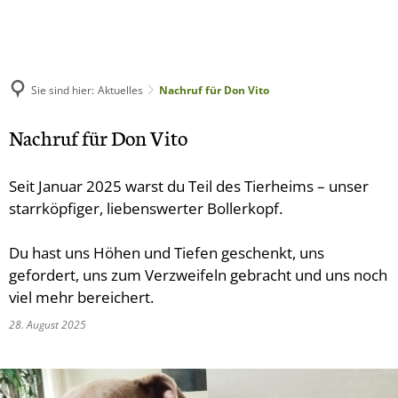
Aktuelles
Unsere Tiere
Über uns
Akira
Sie sind hier:
Aktuelles
Nachruf für Don Vito
Hunde
Helfen
Elli
Team
Nachruf für Don Vito
Diva
Kontakt
Katzen
Spenden
Hera
Duman
Geschichte des Tierheim
Carla
Kleintiere
Lizzy
Seit Januar 2025 warst du Teil des Tierheims – unser
Mitglied werden
Fibi
starrköpfiger, liebenswerter Bollerkopf.
FAQ
Mali
Selbstauskunft
Igor
Ehrenamtliche Tätigkeit
Mara
Tierschutzlädchen
Du hast uns Höhen und Tiefen geschenkt, uns
Leo-Boncuk
Ghost
Vermittlungshilfe
gefordert, uns zum Verzweifeln gebracht und uns noch
Gassigänger
Milli
Mauzi
Foxy
Pfotenabenteuer
viel mehr bereichert.
Layka und Paul
Ehemalige
Milow
Glückshunde tuen gutes
Müezza
Tyson
28. August 2025
Izzy
Mia Spitz
Rami
Titus
Pflegestelle
Tommes
Ottavia
Silvy
Hidalgo
Jorres