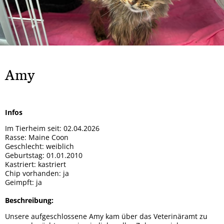
Rock
Spendendosen Aufsteller
Tipsy
Hera
Gizmo und Schröder
Orso
Brandy
Patenschaften
Bailey
Smiley
Oscar
Whisky
Snoopy
Ska
Wenke
Winnie-Pooh
Marge
Mucki
Amy
Mia
Mara
Sunny
Mama + 2 Töchter
Bobo
Infos
Max
Milo
Im Tierheim seit: 02.04.2026
Lady
Goji und Cherry
Rasse: Maine Coon
Geschlecht: weiblich
Karo
Xenia
Geburtstag: 01.01.2010
Kastriert: kastriert
Odin
Winja
Chip vorhanden: ja
Geimpft: ja
Beschreibung:
Unsere aufgeschlossene Amy kam über das Veterinäramt zu