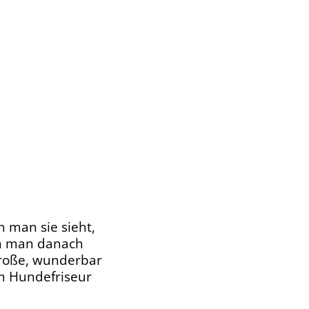
 man sie sieht,
nn man danach
 große, wunderbar
im Hundefriseur