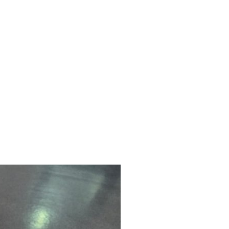
Suche
t