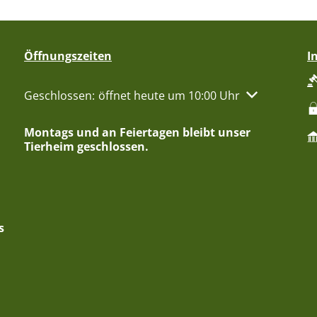
Öffnungszeiten
I
Klicken, um weitere Öffnungs- oder Schließzeiten aus
Geschlossen:
öffnet heute um 10:00 Uhr
Montags und an Feiertagen bleibt unser
Tierheim geschlossen.
s