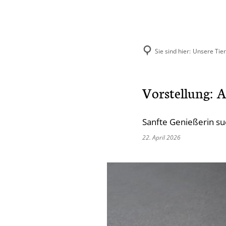
Sie sind hier:
Unsere Tie
Aktuelles
Unse
Vorstellung: A
Hund
Sanfte Genießerin su
Katze
22. April 2026
Kleint
Selbst
Vermit
Ehema