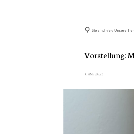
Sie sind hier:
Unsere Tie
Aktuelles
Unse
Vorstellung: M
Hund
Katze
1. Mai 2025
Kleint
Selbst
Vermit
Ehema