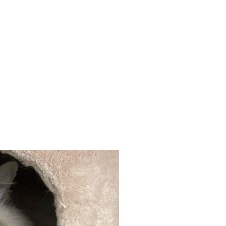
Suche
t