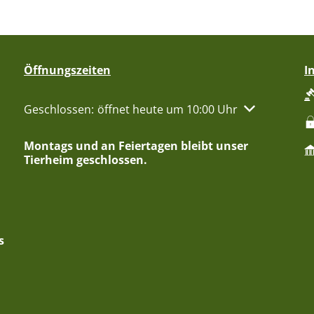
Öffnungszeiten
I
Klicken, um weitere Öffnungs- oder Schließzeiten aus
Geschlossen:
öffnet heute um 10:00 Uhr
Montags und an Feiertagen bleibt unser
Tierheim geschlossen.
s