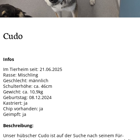
Rock
Spendendosen Aufsteller
Tipsy
Hera
Gizmo und Schröder
Orso
Brandy
Patenschaften
Bailey
Smiley
Oscar
Whisky
Snoopy
Ska
Cudo
Wenke
Winnie-Pooh
Marge
Mucki
Mia
Mara
Sunny
Infos
Mama + 2 Töchter
Bobo
Im Tierheim seit: 21.06.2025
Max
Milo
Rasse: Mischling
Geschlecht: männlich
Lady
Goji und Cherry
Schulterhöhe: ca. 46cm
Gewicht: ca. 10,9kg
Karo
Xenia
Geburtstag: 08.12.2024
Kastriert: ja
Odin
Winja
Chip vorhanden: ja
Geimpft: ja
Beschreibung:
Unser hübscher Cudo ist auf der Suche nach seinem Für-