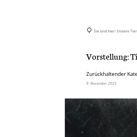
Sie sind hier:
Unsere Tie
Aktuelles
Unse
Vorstellung: Ti
Hund
Zurückhaltender Kate
Katze
9. November 2025
Kleint
Selbst
Vermit
Ehema