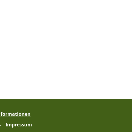
nformationen
Impressum
zublenden