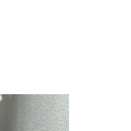
Suche
t