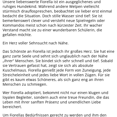
Unsere liebenswerte Fiorella ist ein ausgeglichenes und
ruhiges Hundekind. Während andere Welpen vielleicht
stürmisch drauflospreschen, beobachtet sie lieber erst einmal
bedacht die Situation. Doch stille Wasser sind tief: Sie ist
bemerkenswert clever und versteht neue Spielregeln oder
Kommandos meist schon nach kürzester Zeit. Ihr wacher
Verstand macht sie zu einer wunderbaren Schülerin, die
gefallen möchte.
​Ein Herz voller Sehnsucht nach Nähe.
​Das Schönste an Fiorella ist jedoch ihr großes Herz. Sie hat eine
ganz zarte Seele und sehnt sich unglaublich nach der Nähe
„ihrer“ Menschen. Sie bindet sich sehr schnell und tief. Sobald
sie Vertrauen gefasst hat, zeigt sie sich als absolute
Kuschelmaus. Fiorella genießt jede Form von Zuneigung, jede
Streicheleinheit und jedes liebe Wort in vollen Zügen. Für sie
gibt es kaum etwas Schöneres, als sich ganz eng an ihren
Menschen zu schmiegen.
​Wer Fiorella adoptiert, bekommt nicht nur einen klugen und
loyalen Begleiter, sondern auch eine treue Freundin, die das
Leben mit ihrer sanften Präsenz und unendlichen Liebe
bereichert.
Um Fiorellas Bedürfnissen gerecht zu werden und ihm den