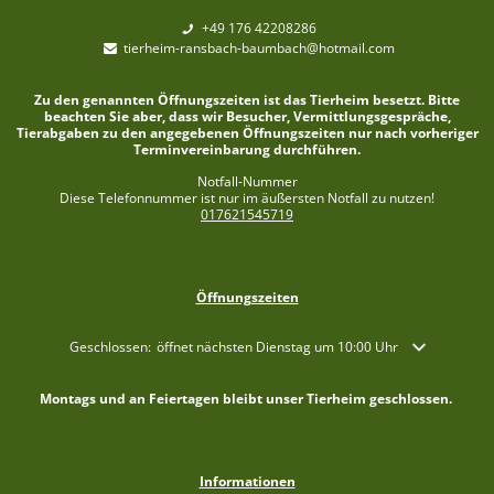
+49 176 42208286
tierheim-ransbach-baumbach@hotmail.com
Zu den genannten Öffnungszeiten ist das Tierheim besetzt. Bitte
beachten Sie aber, dass wir Besucher, Vermittlungsgespräche,
Tierabgaben zu den angegebenen Öffnungszeiten nur nach vorheriger
Terminvereinbarung durchführen.
Notfall-Nummer
Diese Telefonnummer ist nur im äußersten Notfall zu nutzen!
017621545719
Öffnungszeiten
Klicken, um weitere Öffnungs- oder Schließzeiten auszublenden
Geschlossen:
öffnet nächsten Dienstag um 10:00 Uhr
Montags und an Feiertagen bleibt unser Tierheim geschlossen.
Informationen