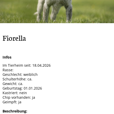
Rock
Spendendosen Aufsteller
Tipsy
Hera
Gizmo und Schröder
Orso
Brandy
Patenschaften
Bailey
Smiley
Oscar
Whisky
Snoopy
Ska
Wenke
Winnie-Pooh
Marge
Mucki
Fiorella
Mia
Mara
Sunny
Mama + 2 Töchter
Bobo
Infos
Max
Milo
Im Tierheim seit: 18.04.2026
Lady
Goji und Cherry
Rasse:
Geschlecht: weiblich
Karo
Xenia
Schulterhöhe: ca.
Gewicht: ca.
Odin
Winja
Geburtstag: 01.01.2026
Kastriert: nein
Chip vorhanden: ja
Geimpft: ja
Beschreibung: