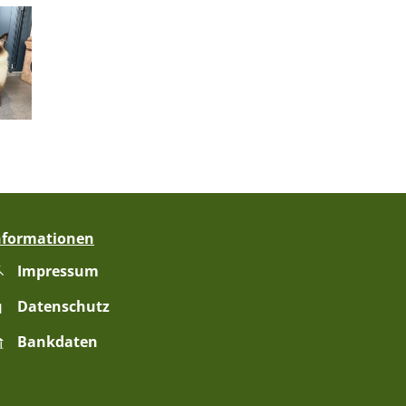
nformationen
Impressum
zublenden
Datenschutz
Bankdaten