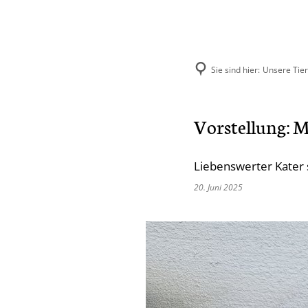
Sie sind hier:
Unsere Tie
Aktuelles
Unse
Vorstellung: M
Hund
Liebenswerter Kater 
Katze
20. Juni 2025
Kleint
Selbst
Vermit
Ehema