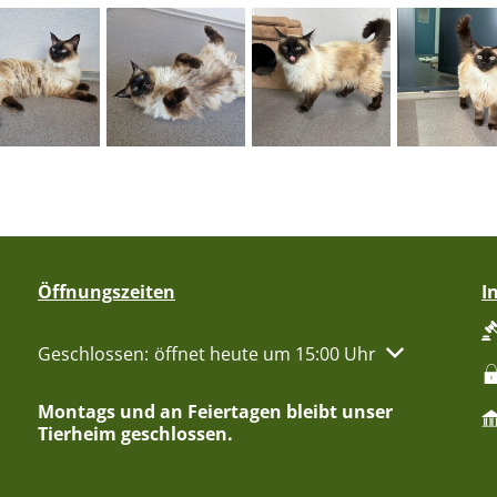
Öffnungszeiten
I
Klicken, um weitere Öffnungs- oder Schließzeiten aus
Geschlossen:
öffnet heute um 15:00 Uhr
Montags und an Feiertagen bleibt unser
Tierheim geschlossen.