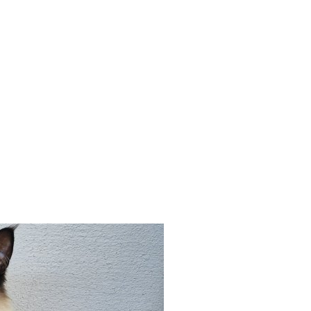
Suche
t