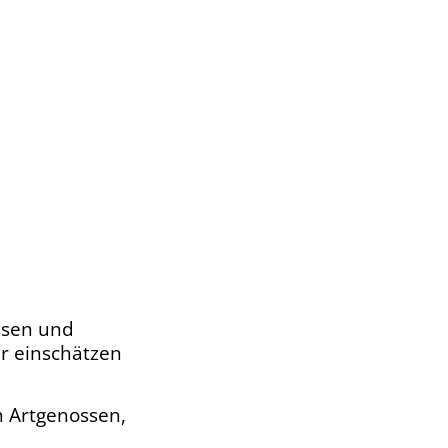
ssen und
er einschätzen
en Artgenossen,