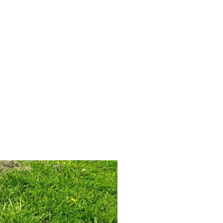
Suche
t