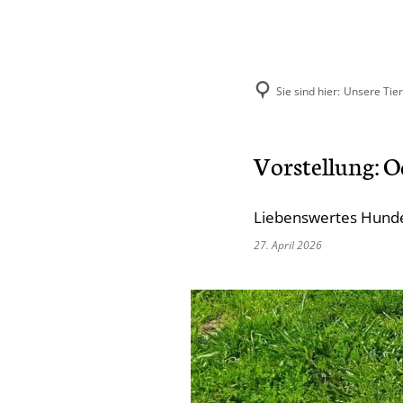
Sie sind hier:
Unsere Tie
Aktuelles
Unse
Vorstellung: O
Hund
Liebenswertes Hunde
Katze
27. April 2026
Kleint
Selbst
Vermit
Ehema