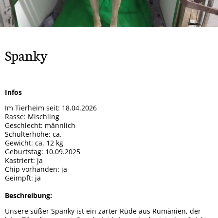
Rock
Spendendosen Aufsteller
Tipsy
Hera
Gizmo und Schröder
Orso
Brandy
Patenschaften
Bailey
Smiley
Oscar
Whisky
Snoopy
Ska
Spanky
Wenke
Winnie-Pooh
Marge
Mucki
Mia
Mara
Sunny
Infos
Mama + 2 Töchter
Bobo
Im Tierheim seit: 18.04.2026
Max
Milo
Rasse: Mischling
Geschlecht: männlich
Lady
Goji und Cherry
Schulterhöhe: ca.
Gewicht: ca. 12 kg
Karo
Xenia
Geburtstag: 10.09.2025
Kastriert: ja
Odin
Winja
Chip vorhanden: ja
Geimpft: ja
Beschreibung:
Unsere süßer Spanky ist ein zarter Rüde aus Rumänien, der